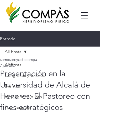
Entrada
All Posts
somosproyectocompa
All Posts
7 jun 2024
Presentación en la
Congresos y Talleres
Universidad de Alcalá de
Eventos
Henares: El Pastoreo con
Experiencias piloto
fines estratégicos
Publicaciones