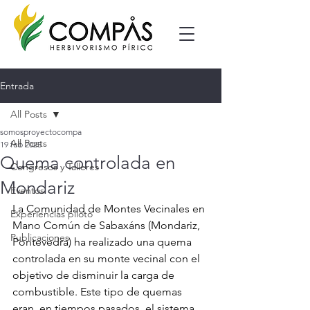
Entrada
All Posts
somosproyectocompa
All Posts
19 feb 2025
Quema controlada en
Congresos y Talleres
Mondariz
Eventos
La Comunidad de Montes Vecinales en 
Experiencias piloto
Mano Común de Sabaxáns (Mondariz, 
Publicaciones
Pontevedra) ha realizado una quema 
controlada en su monte vecinal con el 
objetivo de disminuir la carga de 
combustible. Este tipo de quemas 
eran, en tiempos pasados, el sistema 