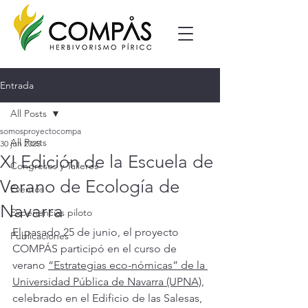
Entrada
All Posts
somosproyectocompa
All Posts
30 jun 2025
XI Edición de la Escuela de
Congresos y Talleres
Verano de Ecología de
Eventos
Navarra
Experiencias piloto
El pasado 25 de junio, el proyecto 
Publicaciones
COMPÁS participó en el curso de 
verano 
“Estrategias eco-nómicas” de la 
Universidad Pública de Navarra (UPNA)
, 
celebrado en el Edificio de las Salesas, 