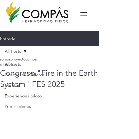
Entrada
All Posts
somosproyectocompa
All Posts
6 jun 2025
Congreso "Fire in the Earth
Congresos y Talleres
System" FES 2025
Eventos
Experiencias piloto
Publicaciones