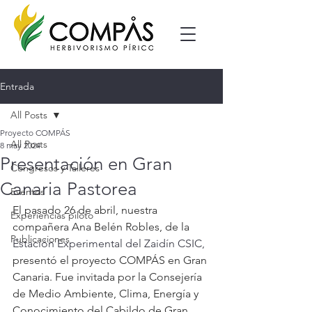
Entrada
All Posts
Proyecto COMPÁS
All Posts
8 may 2024
Presentación en Gran
Congresos y Talleres
Canaria Pastorea
Eventos
El pasado 26 de abril, nuestra 
Experiencias piloto
compañera Ana Belén Robles, de la 
Publicaciones
Estación Experimental del Zaidín CSIC, 
presentó el proyecto COMPÁS en Gran 
Canaria. Fue invitada por la Consejería 
de Medio Ambiente, Clima, Energía y 
Conocimiento del Cabildo de Gran 