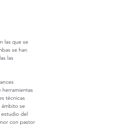
n las que se 
mbas se han 
as las 
vances 
e herramientas 
es técnicas 
 ámbito se 
 estudio del 
nor con pastor 