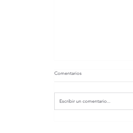
Comentarios
Escribir un comentario...
Conoce más acerca del
proyecto COMPÁS y sus
actividades de formación a