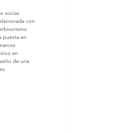
s socias 
relacionada con 
erbivorismo 
la puesta en 
marcos 
írico en 
iseño de una 
es.