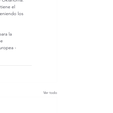
e Oklahoma. 
tiene el 
eniendo los 
ara la 
e 
uropea - 
Ver todo